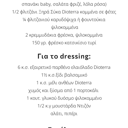
σπανάκι baby, σαλάτα φριζέ, λόλα ρόσα)
1/2 φλιτζάνι Ξηρά Σύκα Dioterra κομμένα σε φέτες
¼ φλιτζανιού καρυδόψιχα ή φουντούκια
ψιλοκομμένα
2 κρεμμυδάκια φρέσκα, ψιλοκομμένα
150 γρ. φρέσκο κατσικίσιο τυρί
Για το dressing:
6 κ.σ.
εξαιρετικό παρθένο ελαιόλαδο
Dioterra
1½ κ.σ.ξίδι βαλσαμικό
1 κ.σ. μέλι ανθέων Dioterra
χυμός και ξύσμα από 1 πορτοκάλι
1 κουτ. γλυκού δυόσμο ψιλοκομμένο
1/2 κ.γ μουστάρδα Ντιζόν
αλάτι, πιπέρι