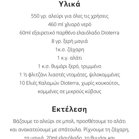
Υλικά
550 γρ. αλεύρι για όλες τις χρήσεις
460 ml χλιαρό νερό
60ml εξαιρετικό παρθένο ελαιόλαδο Dioterra
8 γρ. ξερή μαγιά
1κ.σ. ζάχαρη
1 κ.γ. αλάτι
1 κ.σ. θυμάρι ξερό, τριμμένο
1 1⁄2 φλιτζάνι λιαστές ντομάτες, ψιλοκομμένες
10 Eλιές Καλαμών Dioterra, χωρίς κουκούτσι,
κομμένες σε μικρούς κύβους
Εκτέλεση
Βάζουμε το αλεύρι σε μπολ, προσθέτουμε το αλάτι
και ανακατεύουμε με σπάτουλα. Ρίχνουμε τη ζάχαρη,
τη μαγιά, 20ml ελαιόλαδο, το θυμάρι και