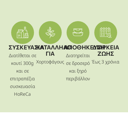
ΣΥΣΚΕΥΑΣΙΑ
ΚΑΤΑΛΛΗΛΟ
ΑΠΟΘΗΚΕΥΣΗ
ΔΙΑΡΚΕΙΑ
ΓΙΑ
ΖΩΗΣ
Διατίθεται σε
Διατηρείται
Χορτοφάγους
Έως 3 χρόνια
κουτί 300g
σε δροσερό
και σε
και ξηρό
επιτραπέζια
περιβάλλον
συσκευασία
HoReCa